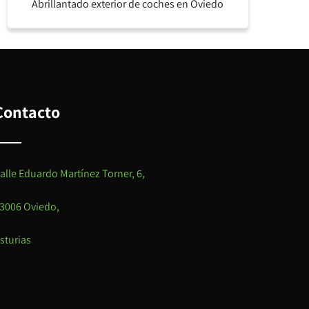
Abrillantado exterior de coches en Oviedo
Contacto
alle Eduardo Martínez Torner, 6,
3006 Oviedo,
sturias