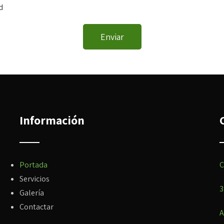
d
Información
Portada
C
Servicios
3
Galería
Contactar
A
e