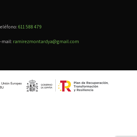
eléfono:
611 588 479
-mail:
ramirezmontardya@gmail.com