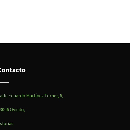
Contacto
alle Eduardo Martínez Torner, 6,
3006 Oviedo,
sturias