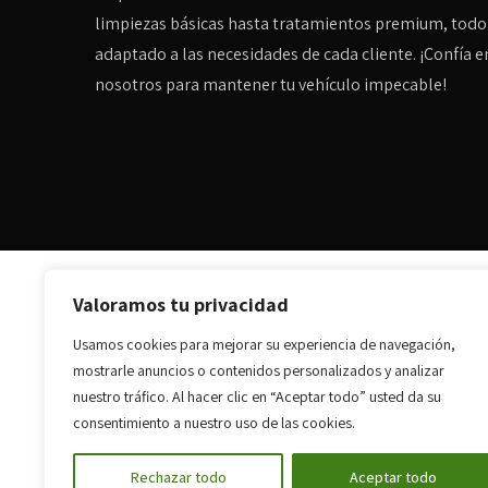
limpiezas básicas hasta tratamientos premium, todo
adaptado a las necesidades de cada cliente. ¡Confía e
nosotros para mantener tu vehículo impecable!
© Copyright 2025 Antonio Rafael Ramirez Montardy 
Valoramos tu privacidad
Diseñado por
Citiservi Media
Usamos cookies para mejorar su experiencia de navegación,
mostrarle anuncios o contenidos personalizados y analizar
nuestro tráfico. Al hacer clic en “Aceptar todo” usted da su
consentimiento a nuestro uso de las cookies.
Rechazar todo
Aceptar todo