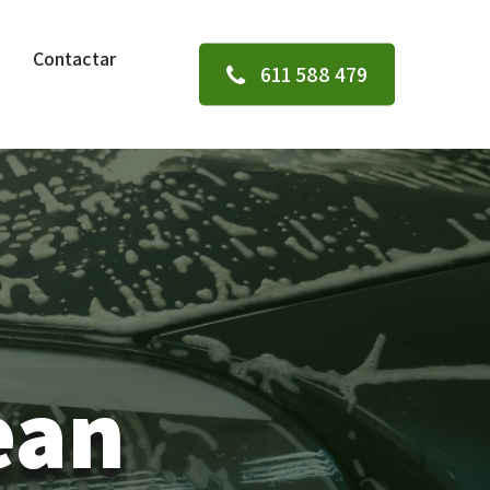
Contactar
611 588 479
ean